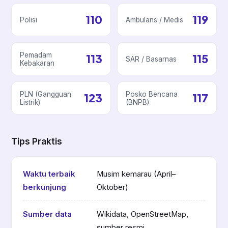
110
119
Polisi
Ambulans / Medis
Pemadam
113
115
SAR / Basarnas
Kebakaran
PLN (Gangguan
Posko Bencana
123
117
Listrik)
(BNPB)
Tips Praktis
Waktu terbaik
Musim kemarau (April–
berkunjung
Oktober)
Sumber data
Wikidata, OpenStreetMap,
sumber resmi